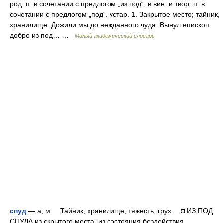
род. п. в сочетании с предлогом „из под“, в вин. и твор. п. в
сочетании с предлогом „под“. устар. 1. Закрытое место; тайник,
хранилище. Дожили мы до нежданного чуда: Вынул епископ
добро из под… …
Малый академический словарь
спуд
— а, м. Тайник, хранилище; тяжесть, груз. ◘ ИЗ ПОД
СПУДА из скрытого места, из состояния бездействия