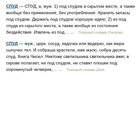
СПУД
— СПУД, а, муж. 1) под спудом в скрытом месте, а также
вообще без применения, без употребления. Хранить запасы
под спудом. Держать под спудом хорошую идею; 2) из под
спуда из скрытого места, а также вообще из состояния
бездействия. Извлечь из под… …
Толковый словарь Ожегова
СПУД
— муж., церк. сосуд, кадочка или ведерко, как мера
сыпучих тел. И собраша крастели, иже мало, собра десять
спуд. Книга Чисел. Никтоже светильника светильника вжег, в
скрове полагает, ни под спудом, не ставит плошки под
опрокинутый четверик,… …
Толковый словарь Даля