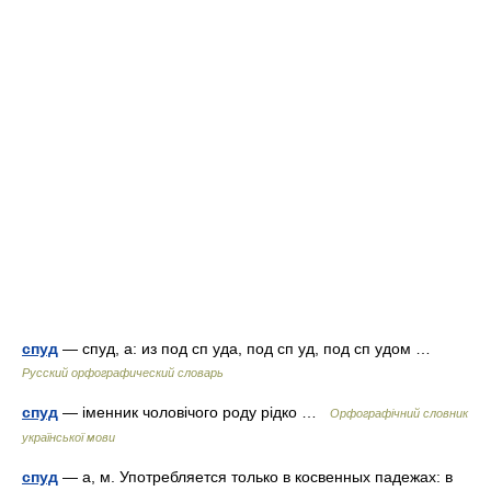
спуд
— спуд, а: из под сп уда, под сп уд, под сп удом …
Русский орфографический словарь
спуд
— іменник чоловічого роду рідко …
Орфографічний словник
української мови
спуд
— а, м. Употребляется только в косвенных падежах: в