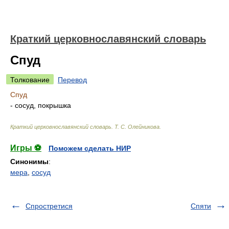
Краткий церковнославянский словарь
Спуд
Толкование
Перевод
Спуд
- сосуд, покрышка
Краткий церковнославянский словарь
.
Т. С. Олейникова
.
Игры ⚽
Поможем сделать НИР
Синонимы
:
мера
,
сосуд
Спростретися
Спяти