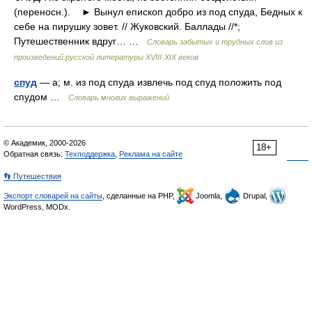
(переносн.). ► Вынул епископ добро из под спуда, Бедных к
себе на пирушку зовет. // Жуковский. Баллады //*;
Путешественник вдруг… …
Словарь забытых и трудных слов из
произведений русской литературы ХVIII-ХIХ веков
спуд
— а; м. из под спуда извлечь под спуд положить под
спудом …
Словарь многих выражений
© Академик, 2000-2026
18+
Обратная связь:
Техподдержка
,
Реклама на сайте
👣 Путешествия
Экспорт словарей на сайты
, сделанные на PHP,
Joomla,
Drupal,
WordPress, MODx.