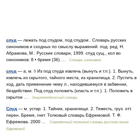
спуд
— лежать под спудом, под спудом.. Словарь русских
синонимов и сходных по смыслу выражений. под. ред. Н.
Абрамова, М.: Русские словари, 1999. спуд сущ., кол во
синонимов: 8 • бремя (36) …
Словарь синонимов
спуд
— а; м. ◊ Из под спуда извлечь (вынуть и т.п.). 1. Вынуть,
извлечь из скрытого, тайного места, из хранилища. 2. Пустить в
ход, дать применение чему л., находившемуся в забвении,
бездействии. Под спуд положить (класть и т.п.). 1. Положить в
скрытое …
Энциклопедический словарь
Спуд
— м. устар. 1. Тайник, хранилище. 2. Тяжесть, груз. отт.
перен. Бремя, гнет. Толковый словарь Ефремовой. Т. Ф.
Ефремова. 2000 …
Современный толковый словарь русского языка
Ефремовой